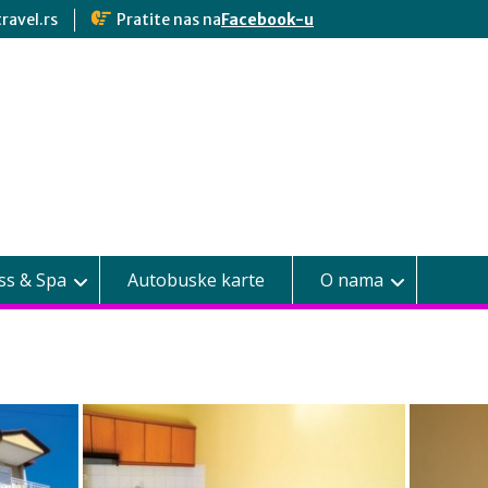
ravel.rs
Pratite nas na
Facebook-u
ss & Spa
Autobuske karte
O nama