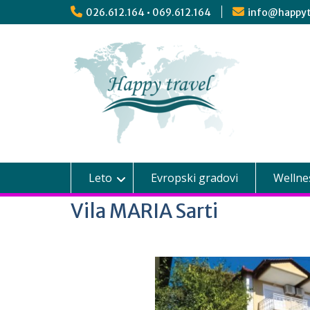
026.612.164 • 069.612.164
info@happyt
Leto
Evropski gradovi
Wellne
Vila MARIA Sarti