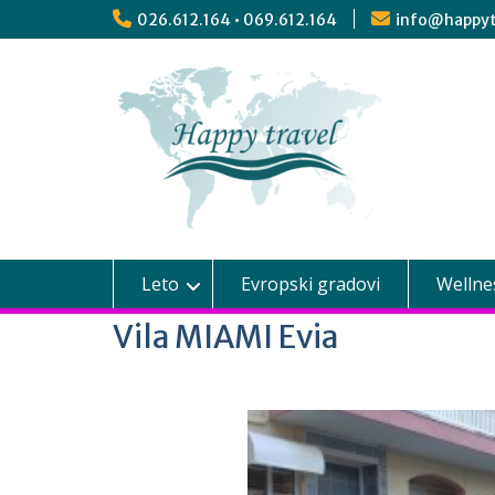
026.612.164 • 069.612.164
info@happyt
Leto
Evropski gradovi
Wellne
Vila MIAMI Evia