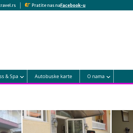
ravel.rs
Pratite nas na
Facebook-u
ss & Spa
Autobuske karte
O nama