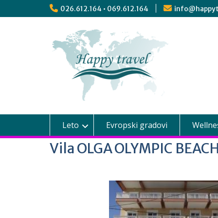
026.612.164 • 069.612.164
info@happyt
Leto
Evropski gradovi
Wellne
Vila OLGA OLYMPIC BEAC