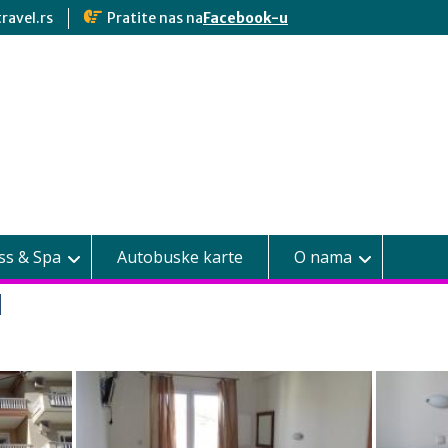
ravel.rs
Pratite nas na
Facebook-u
ss & Spa
Autobuske karte
O nama
H