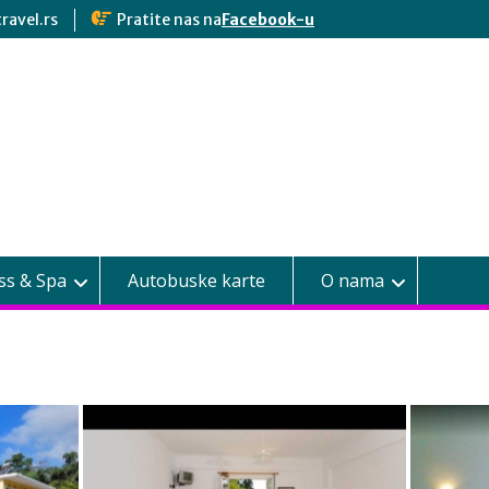
ravel.rs
Pratite nas na
Facebook-u
ss & Spa
Autobuske karte
O nama