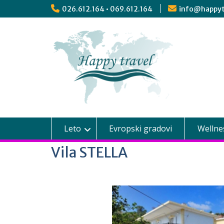
026.612.164 • 069.612.164
info@happyt
Leto
Evropski gradovi
Wellne
Vila STELLA